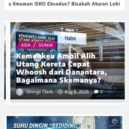
sodus? Bisakah Aturan Lebih Ketat Membuat Mereka
ASIA
DUNIA
Penembakan di Sekolah
Thailand Tewaskan Enam
Orang Termasuk Pelaku,
Puluhan Lainnya Terluka
George Clark
Aug 8, 2026
0