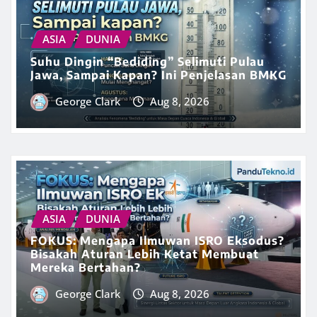
ASIA
DUNIA
Suhu Dingin “Bediding” Selimuti Pulau
Jawa, Sampai Kapan? Ini Penjelasan BMKG
George Clark
Aug 8, 2026
ASIA
DUNIA
FOKUS: Mengapa Ilmuwan ISRO Eksodus?
Bisakah Aturan Lebih Ketat Membuat
Mereka Bertahan?
George Clark
Aug 8, 2026