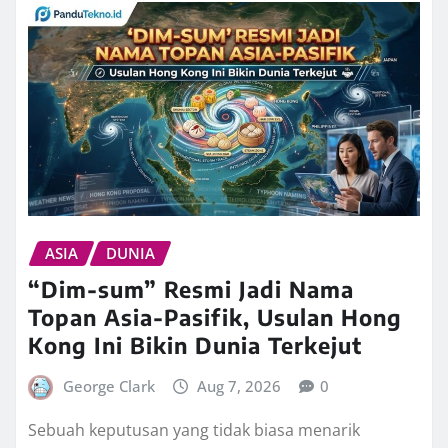
ASIA
DUNIA
“Dim-sum” Resmi Jadi Nama
Topan Asia-Pasifik, Usulan Hong
Kong Ini Bikin Dunia Terkejut
George Clark
Aug 7, 2026
0
Sebuah keputusan yang tidak biasa menarik