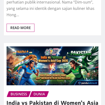
perhatian publik internasional. Nama “Dim-sum”,
yang selama ini identik dengan sajian kuliner khas
Hong…
READ MORE
BUSINESS
DUNIA
India vs Pakistan di Women’s Asia